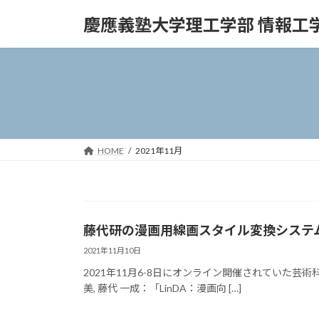
コ
ナ
慶應義塾大学理工学部 情報工
ン
ビ
テ
ゲ
ン
ー
ツ
シ
へ
ョ
ス
ン
キ
に
ッ
移
HOME
2021年11月
プ
動
藤代研の漫画用線画スタイル変換システムLin
2021年11月10日
2021年11月6-8日にオンライン開催されていた芸術
美, 藤代 一成：「LinDA：漫画向 […]