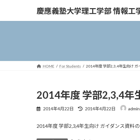
コ
ナ
慶應義塾大学理工学部 情報工
ン
ビ
テ
ゲ
ン
ー
ツ
シ
へ
ョ
ス
ン
キ
に
ッ
移
HOME
For Students
2014年度 学部2,3,4年生向
プ
動
2014年度 学部2,3
最
2014年4月22日
2014年4月22日
admin
終
更
2014年度 学部2,3,4年生向け ガイダンス
新
日
時